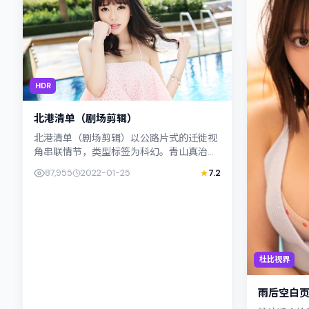
HDR
北港清单（剧场剪辑）
北港清单（剧场剪辑）以公路片式的迁徙视
角串联情节，类型标签为科幻。青山真治强
调纪实气质与留白美学，孔刘的表演在外冷
87,955
2022-01-25
7.2
内热之间切换；若你正在查找韩国...
杜比视界
雨后空白页 