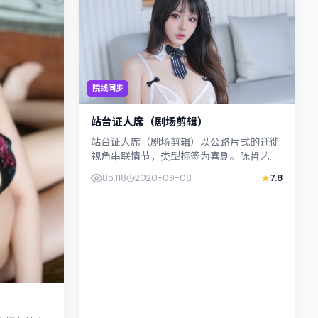
院线同步
站台证人席（剧场剪辑）
站台证人席（剧场剪辑）以公路片式的迁徙
视角串联情节，类型标签为喜剧。陈哲艺强
调纪实气质与留白美学，陈湘琪的表演在外
85,118
2020-09-08
7.8
冷内热之间切换；若你正在查找日...