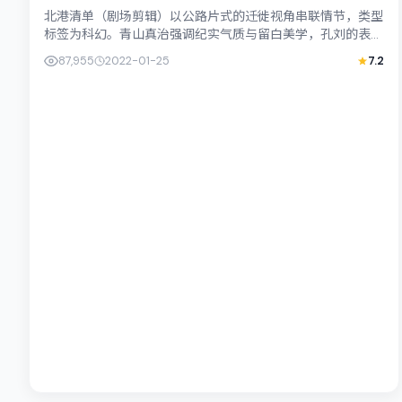
北港清单（剧场剪辑）以公路片式的迁徙视角串联情节，类型
标签为科幻。青山真治强调纪实气质与留白美学，孔刘的表演
在外冷内热之间切换；若你正在查找韩国...
87,955
2022-01-25
7.2