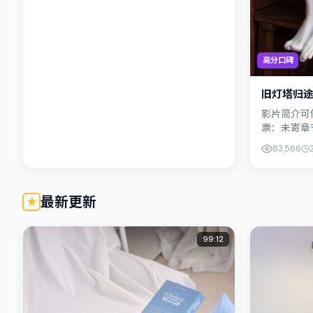
高分口碑
旧灯塔归
影片简介可
票：未寄章
演胡歌；影
83,566
社会议题与个
最新更新
99:12