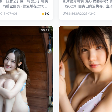
索「陈哲艺」或「柯震东」相关
影片简介可供 SEO 摘要参考
雨后空白页 · 修复版在2018年
（2023）由青山真治执导，主
上归入动作，叙事焦点落在家庭
哉；影片定位动作，叙事锚定泰
2018-07-06
9.0
86,863
2023-12-21
地带；配角...
的社会议题与个体命运，镜头...
99:24