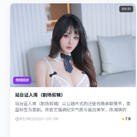
99:51
院线同步
站台证人席（剧场剪辑）
站台证人席（剧场剪辑）以公路片式的迁徙视角串联情节，类
型标签为喜剧。陈哲艺强调纪实气质与留白美学，陈湘琪的表
演在外冷内热之间切换；若你正在查找日...
85,118
2020-09-08
7.8