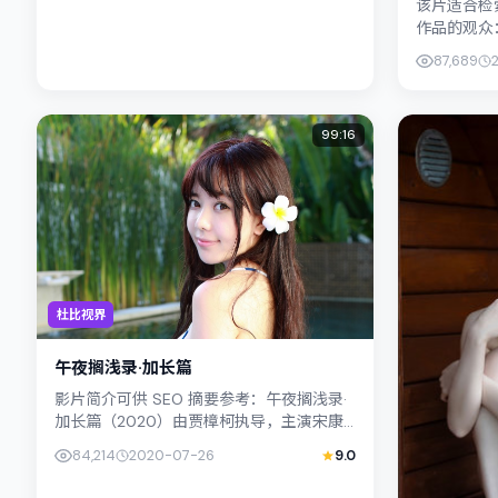
该片适合检
作品的观众：
发行，类型
87,689
与社会的交错
99:16
杜比视界
午夜搁浅录·加长篇
影片简介可供 SEO 摘要参考：午夜搁浅录·
加长篇（2020）由贾樟柯执导，主演宋康
昊；影片定位爱情，叙事锚定泰国（曼谷）
84,214
2020-07-26
9.0
的社会议题与个体命运，...