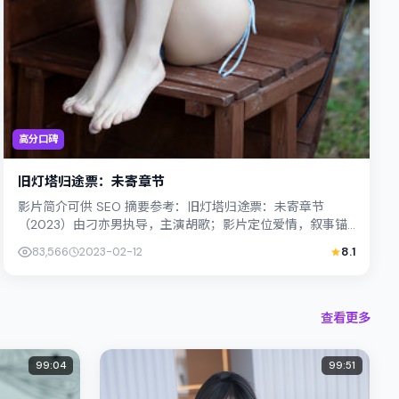
高分口碑
旧灯塔归途票：未寄章节
影片简介可供 SEO 摘要参考：旧灯塔归途票：未寄章节
（2023）由刁亦男执导，主演胡歌；影片定位爱情，叙事锚
定新加坡的社会议题与个体命运，镜头...
83,566
2023-02-12
8.1
查看更多
99:04
99:51