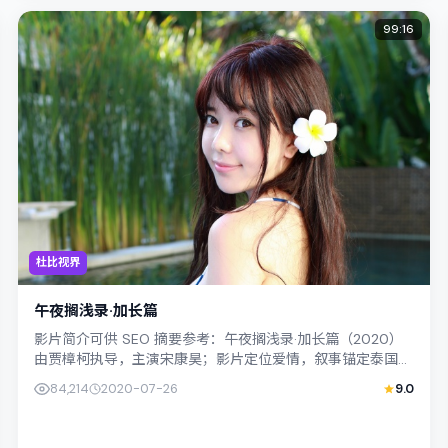
99:16
杜比视界
午夜搁浅录·加长篇
影片简介可供 SEO 摘要参考：午夜搁浅录·加长篇（2020）
由贾樟柯执导，主演宋康昊；影片定位爱情，叙事锚定泰国
（曼谷）的社会议题与个体命运，...
84,214
2020-07-26
9.0