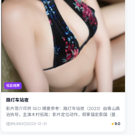
杜比视界
路灯车站夜
影片简介可供 SEO 摘要参考：路灯车站夜（2023）由青山真
治执导，主演木村拓哉；影片定位动作，叙事锚定泰国（曼
谷）的社会议题与个体命运，镜头...
86,863
2023-12-21
9.0