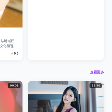
事与地域质
文化肌理相
场塑造孤独
9.3
.
查看更多
99:08
99:34