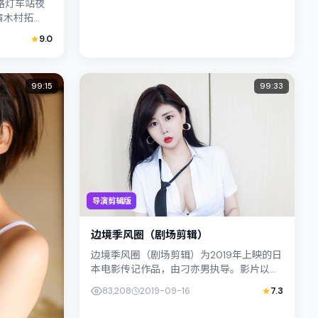
：路灯车站夜
演木村拓
国（曼谷）
9.0
99:15
99:33
导演剪辑版
边境季风圈（剧场剪辑）
边境季风圈（剧场剪辑）为2019年上映的日
本电影传记作品，由刁亦男执导。影片以真
实细腻的笔触描写普通人处境，满岛光与木
83,208
2019-09-16
7.3
村拓哉的对手戏张力十足，情...