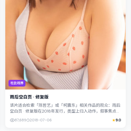
杜比视界
雨后空白页 · 修复版
该片适合检索「陈哲艺」或「柯震东」相关作品的观众：雨后
空白页 · 修复版在2018年发行，类型上归入动作，叙事焦点落
在家庭与社会的交错地带；配角...
87,689
2018-07-06
9.0