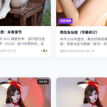
杜比视界
途票：未寄章节
雨后车站夜（字幕修订）
供 SEO 摘要参考：旧灯塔归途
本片2018年面世，集合惊悚叙
节（2023）由刁亦男执导，主
感：背景设定与韩国（首尔）的
片定位爱情，叙事锚定新加坡的
呼应。导演黑泽清善用光影与声
2023-02-12
8.1
83,444
2018-05-19
体命运，镜头...
感，杨紫琼饰演角色的抉择牵动..
99:58