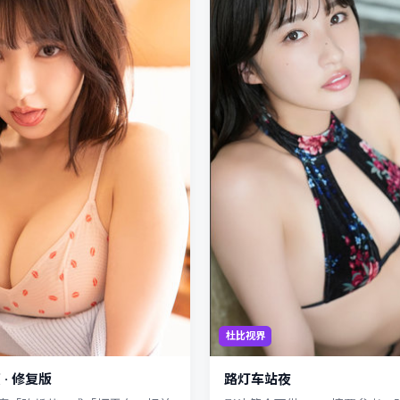
杜比视界
· 修复版
路灯车站夜