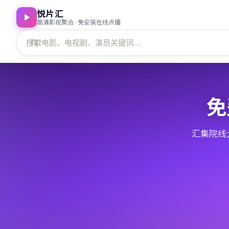
悦片汇
高清影视聚合 · 免安装在线点播
免
汇集院线